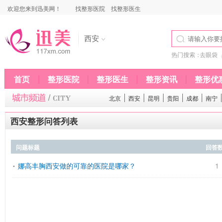
欢迎您来到迅美网！
找整形医院
找整形医生
西安
热门搜索：
去眼袋
首页
整形医院
整形医生
整形资讯
整形优
北京
西安
昆明
贵阳
成都
南宁
西安整形问答列表
问题标题
回答
娜高丰胸西安做的可靠的医院是哪家？
1